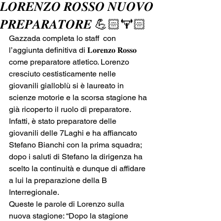
𝑳𝑶𝑹𝑬𝑵𝒁𝑶 𝑹𝑶𝑺𝑺𝑶 𝑵𝑼𝑶𝑽𝑶
𝑷𝑹𝑬𝑷𝑨𝑹𝑨𝑻𝑶𝑹𝑬 💪🏻🏋🏻️
Gazzada completa lo staff  con 
l’aggiunta definitiva di 𝐋𝐨𝐫𝐞𝐧𝐳𝐨 𝐑𝐨𝐬𝐬𝐨 
come preparatore atletico. Lorenzo 
cresciuto cestisticamente nelle 
giovanili gialloblù si è laureato in 
scienze motorie e la scorsa stagione ha 
già ricoperto il ruolo di preparatore. 
Infatti, è stato preparatore delle 
giovanili delle 7Laghi e ha affiancato 
Stefano Bianchi con la prima squadra; 
dopo i saluti di Stefano la dirigenza ha 
scelto la continuità e dunque di affidare 
a lui la preparazione della B 
Interregionale.
Queste le parole di Lorenzo sulla 
nuova stagione: “Dopo la stagione 