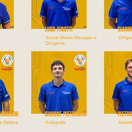
LUCA FINOTTI
GIANN
Social Media Manager e
Dirige
Dirigente
BROGGINI
SIMONE PIETROBON
PIETRO
e Settore
Fotografo
Addet