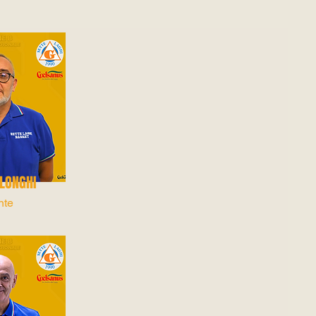
 LONGHI
nte