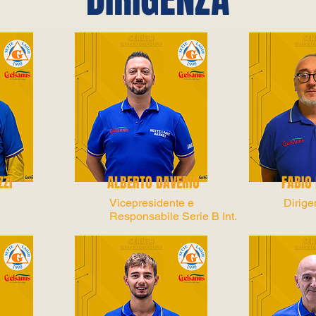
ZZI
ALBERTO DAVERIO
FABIO
Vicepresidente e
Dirige
Responsabile Serie B Int.