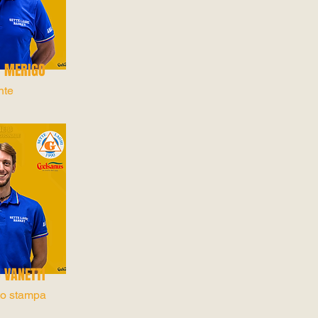
I MERIGO
nte
 VANETTI
to stampa