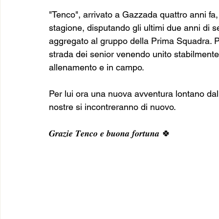
"Tenco", arrivato a Gazzada quattro anni fa,
stagione, disputando gli ultimi due anni di s
aggregato al gruppo della Prima Squadra. Per
strada dei senior venendo unito stabilmente a
allenamento e in campo.
Per lui ora una nuova avventura lontano dal
nostre si incontreranno di nuovo.
𝑮𝒓𝒂𝒛𝒊𝒆 𝑻𝒆𝒏𝒄𝒐 𝒆 𝒃𝒖𝒐𝒏𝒂 𝒇𝒐𝒓𝒕𝒖𝒏𝒂 🍀