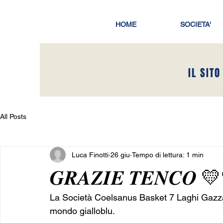
HOME
SOCIETA'
IL SITO
All Posts
Luca Finotti
26 giu
Tempo di lettura: 1 min
𝑮𝑹𝑨𝒁𝑰𝑬 𝑻𝑬𝑵𝑪𝑶 
La Società Coelsanus Basket 7 Laghi Gazzada salu
mondo gialloblu.