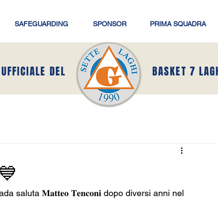
SAFEGUARDING
SPONSOR
PRIMA SQUADRA
 UFFICIALE DEL
BASKET 7 LAG
💙
ta 𝐌𝐚𝐭𝐭𝐞𝐨 𝐓𝐞𝐧𝐜𝐨𝐧𝐢 dopo diversi anni nel 