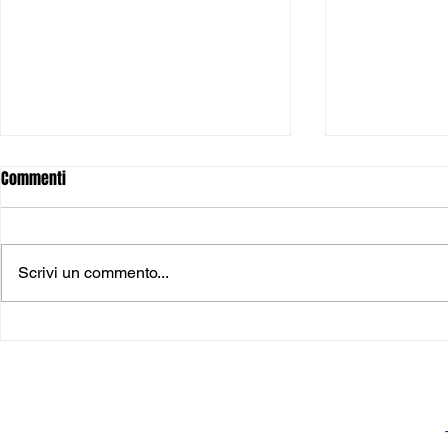
Commenti
Scrivi un commento...
𝗡𝗢𝗩𝗜𝗧𝗔’ 𝗣𝗘𝗥 𝗜 𝗚𝗜𝗥𝗢𝗡𝗜
🆕 𝑨𝑳𝑻𝑹𝑶 𝑰
𝗗𝗘𝗟𝗟𝗔 𝗦𝗘𝗥𝗜𝗘 𝗕
𝑹𝑬𝑷𝑨𝑹𝑻𝑶 𝑬
𝗜𝗡𝗧𝗘𝗥𝗥𝗘𝗚𝗜𝗢𝗡𝗔𝗟𝗘
𝟮𝟬𝟮𝟲/𝟮𝟳 📆