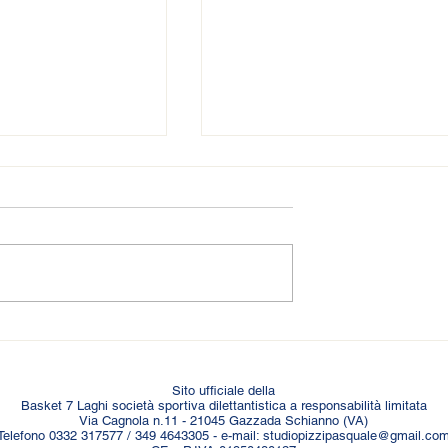
𝑵𝑵𝑬𝑺𝑻𝑶 𝑵𝑬𝑳
🆕 𝑩𝑶𝑹𝑺𝑨𝑵𝑰 𝑵𝑼𝑶𝑽𝑶
𝑺𝑻𝑬𝑹𝑵𝑰
𝑰𝑵𝑮𝑹𝑬𝑺𝑺𝑶 𝑰𝑵 𝑮𝑰𝑨𝑳𝑳𝑶𝑩𝑳𝑼
Sito ufficiale della
Basket 7 Laghi società sportiva dilettantistica a responsabilità limitata
Via Cagnola n.11 - 21045 Gazzada Schianno (VA)
Telefono 0332 317577 / 349 4643305 - e-mail:
studiopizzipasquale@gmail.co