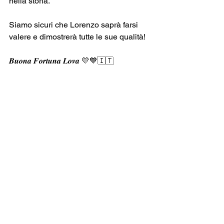
nella storia.
Siamo sicuri che Lorenzo saprà farsi 
valere e dimostrerà tutte le sue qualità!
𝑩𝒖𝒐𝒏𝒂 𝑭𝒐𝒓𝒕𝒖𝒏𝒂 𝑳𝒐𝒗𝒂 💛💙🇮🇹