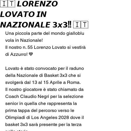
🇮🇹 𝙇𝙊𝙍𝙀𝙉𝙕𝙊
𝙇𝙊𝙑𝘼𝙏𝙊 𝙄𝙉
𝙉𝘼𝙕𝙄𝙊𝙉𝘼𝙇𝙀 𝟯𝙭𝟯!! 🇮🇹
Una piccola parte del mondo gialloblu 
vola in Nazionale!
Il nostro n. 55 Lorenzo Lovato si vestirà 
di Azzurro! 💙
Lovato è stato convocato per il raduno 
della Nazionale di Basket 3x3 che si 
svolgerà dal 13 al 15 Aprile a Roma.
Il nostro giocatore è stato chiamato da 
Coach Claudio Negri per la selezione 
senior in quella che rappresenta la 
prima tappa del percorso verso le 
Olimpiadi di Los Angeles 2028 dove il 
basket 3x3 sarà presente per la terza 