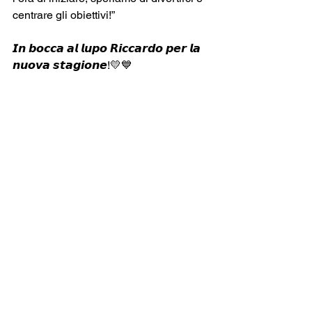
centrare gli obiettivi!”
𝙄𝙣 𝙗𝙤𝙘𝙘𝙖 𝙖𝙡 𝙡𝙪𝙥𝙤 𝙍𝙞𝙘𝙘𝙖𝙧𝙙𝙤 𝙥𝙚𝙧 𝙡𝙖 
𝙣𝙪𝙤𝙫𝙖 𝙨𝙩𝙖𝙜𝙞𝙤𝙣𝙚!💛💙