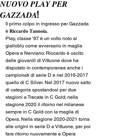
𝑵𝑼𝑶𝑽𝑶 𝑷𝑳𝑨𝒀 𝑷𝑬𝑹
𝑮𝑨𝒁𝒁𝑨𝑫𝑨!
Il primo colpo in ingresso per Gazzada 
è 𝐑𝐢𝐜𝐜𝐚𝐫𝐝𝐨 𝐓𝐚𝐧𝐧𝐨𝐢𝐚.
Play, classe ‘97 è un volto noto ai 
gialloblù come avversario in maglia 
Opera e Nerviano. Riccardo è uscito 
dalle giovanili di Vittuone dove ha 
disputato in contemporanea anche i 
campionati di serie D e nel 2016-2017 
quello di C Silver. Nel 2017 nuovo salto 
di categoria spostandosi per due 
stagioni a Trecate in C Gold; nella 
stagione 2020 il ritorno nel milanese 
sempre in C Gold con la maglia di 
Opera. Nella stagione 2020-2021 torna 
alle origini in serie D a Vittuone, per poi 
fare ritorno nuovamente a Opera 