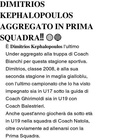
𝐃𝐈𝐌𝐈𝐓𝐑𝐈𝐎𝐒
𝐊𝐄𝐏𝐇𝐀𝐋𝐎𝐏𝐎𝐔𝐋𝐎𝐒
𝐀𝐆𝐆𝐑𝐄𝐆𝐀𝐓𝐎 𝐈𝐍 𝐏𝐑𝐈𝐌𝐀
𝐒𝐐𝐔𝐀𝐃𝐑𝐀!! 🟡🔵
È 𝐃𝐢𝐦𝐢𝐭𝐫𝐢𝐨𝐬 𝐊𝐞𝐩𝐡𝐚𝐥𝐨𝐩𝐨𝐮𝐥𝐨𝐬 l'ultimo 
Under aggregato alla truppa di Coach 
Bianchi per questa stagione sportiva.
Dimitrios, classe 2008, è alla sua 
seconda stagione in maglia gialloblu, 
con l'ultimo campionato che lo ha visto 
impegnato sia in U17 sotto la guida di 
Coach Ghirimoldi sia in U19 con 
Coach Balestrieri.
Anche quest'anno giocherà da sotto età 
in U19 nella squadra di Coach Natola, 
oltre ovviamente ad allenarsi con la 
Prima Squadra.