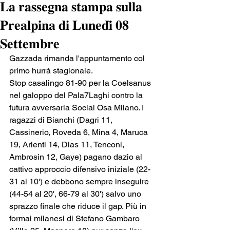
𝐋𝐚 𝐫𝐚𝐬𝐬𝐞𝐠𝐧𝐚 𝐬𝐭𝐚𝐦𝐩𝐚 𝐬𝐮𝐥𝐥𝐚
𝐏𝐫𝐞𝐚𝐥𝐩𝐢𝐧𝐚 𝐝𝐢 𝐋𝐮𝐧𝐞𝐝𝐢̀ 𝟎𝟖
𝐒𝐞𝐭𝐭𝐞𝐦𝐛𝐫𝐞
Gazzada rimanda l'appuntamento col 
primo hurrà stagionale.
Stop casalingo 81-90 per la Coelsanus 
nel galoppo del Pala7Laghi contro la 
futura avversaria Social Osa Milano. I 
ragazzi di Bianchi (Dagri 11, 
Cassinerio, Roveda 6, Mina 4, Maruca 
19, Arienti 14, Dias 11, Tenconi, 
Ambrosin 12, Gaye) pagano dazio al 
cattivo approccio difensivo iniziale (22-
31 al 10') e debbono sempre inseguire 
(44-54 al 20', 66-79 al 30') salvo uno 
sprazzo finale che riduce il gap. Più in 
formai milanesi di Stefano Gambaro