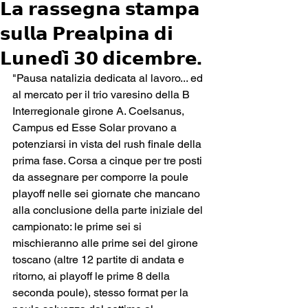
𝗟𝗮 𝗿𝗮𝘀𝘀𝗲𝗴𝗻𝗮 𝘀𝘁𝗮𝗺𝗽𝗮
𝘀𝘂𝗹𝗹𝗮 𝗣𝗿𝗲𝗮𝗹𝗽𝗶𝗻𝗮 𝗱𝗶
𝗟𝘂𝗻𝗲𝗱𝗶̀ 𝟯𝟬 𝗱𝗶𝗰𝗲𝗺𝗯𝗿𝗲.
"Pausa natalizia dedicata al lavoro... ed 
al mercato per il trio varesino della B 
Interregionale girone A. Coelsanus, 
Campus ed Esse Solar provano a 
potenziarsi in vista del rush finale della 
prima fase. Corsa a cinque per tre posti 
da assegnare per comporre la poule 
playoff nelle sei giornate che mancano 
alla conclusione della parte iniziale del 
campionato: le prime sei si 
mischieranno alle prime sei del girone 
toscano (altre 12 partite di andata e 
ritorno, ai playoff le prime 8 della 
seconda poule), stesso format per la 