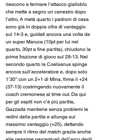
riescono a fermare l’attacco gialloblù 
che mette a segno un canestro dopo 
l’altro. A metà quarto i padroni di casa 
sono già in doppia cifra di vantaggio 
sul 14-3 e, guidati ancora una volta da 
un super Maruca (10pt per lui nel 
quarto, 30pt a fine partita), chiudono la 
prima frazione di gioco sul 29-13. Nel 
secondo quarto la Coelsanus spinge 
ancora sull’acceleratore e, dopo solo 
1’30’’ con un 2+1 di Mina, firma il +24 
(37-13) costringendo nuovamente il 
coach cremonese al time out. Da qui 
per gli ospiti non c’è più partita, 
Gazzada mantiene senza problemi le 
redini della partita e allunga sul 
massimo vantaggio (+25), dettando 
sempre il ritmo del match grazie anche 
alle pessime percentuali dall’arco degli 