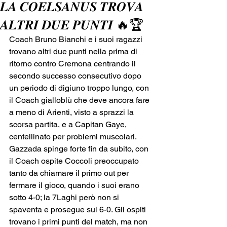
𝑳𝑨 𝑪𝑶𝑬𝑳𝑺𝑨𝑵𝑼𝑺 𝑻𝑹𝑶𝑽𝑨
𝑨𝑳𝑻𝑹𝑰 𝑫𝑼𝑬 𝑷𝑼𝑵𝑻𝑰 🔥🏆
Coach Bruno Bianchi e i suoi ragazzi 
trovano altri due punti nella prima di 
ritorno contro Cremona centrando il 
secondo successo consecutivo dopo 
un periodo di digiuno troppo lungo, con 
il Coach gialloblù che deve ancora fare 
a meno di Arienti, visto a sprazzi la 
scorsa partita, e a Capitan Gaye, 
centellinato per problemi muscolari.
Gazzada spinge forte fin da subito, con 
il Coach ospite Coccoli preoccupato 
tanto da chiamare il primo out per 
fermare il gioco, quando i suoi erano 
sotto 4-0; la 7Laghi però non si 
spaventa e prosegue sul 6-0. Gli ospiti 
trovano i primi punti del match, ma non 