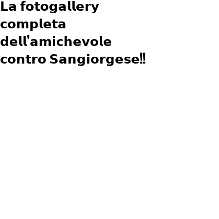
𝗟𝗮 𝗳𝗼𝘁𝗼𝗴𝗮𝗹𝗹𝗲𝗿𝘆
𝗰𝗼𝗺𝗽𝗹𝗲𝘁𝗮
𝗱𝗲𝗹𝗹'𝗮𝗺𝗶𝗰𝗵𝗲𝘃𝗼𝗹𝗲
𝗰𝗼𝗻𝘁𝗿𝗼 𝗦𝗮𝗻𝗴𝗶𝗼𝗿𝗴𝗲𝘀𝗲!!