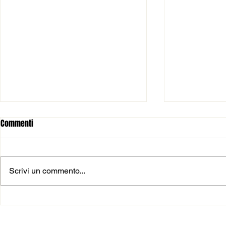
Commenti
Scrivi un commento...
𝗡𝗢𝗩𝗜𝗧𝗔’ 𝗣𝗘𝗥 𝗜 𝗚𝗜𝗥𝗢𝗡𝗜
🆕 𝑨𝑳𝑻𝑹𝑶 𝑰
𝗗𝗘𝗟𝗟𝗔 𝗦𝗘𝗥𝗜𝗘 𝗕
𝑹𝑬𝑷𝑨𝑹𝑻𝑶 𝑬