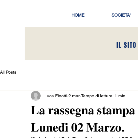
HOME
SOCIETA'
IL SITO
All Posts
Luca Finotti
2 mar
Tempo di lettura: 1 min
𝐋𝐚 𝐫𝐚𝐬𝐬𝐞𝐠𝐧𝐚 𝐬𝐭𝐚𝐦𝐩𝐚 𝐬
𝐋𝐮𝐧𝐞𝐝𝐢̀ 𝟎𝟐 𝐌𝐚𝐫𝐳𝐨.