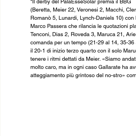
"Il derby del PalaEsseSolar premia il BBG
(Beretta, Meier 22, Veronesi 2, Macchi, Cleric
Romanò 5, Lunardi, Lynch-Daniels 10) con la
Marco Passera che rilancia le quotazioni play
Tenconi, Dias 2, Roveda 3, Maruca 21, Arien
comanda per un tempo (21-29 al 14, 35-36 al
il 20-1 di inizio terzo quarto con il solo Ma
tenere i ritmi dettati da Meier. «Siamo andati 
molto caro, ma in ogni caso Gallarate ha a
atteggiamento più grintoso del no-stro» c