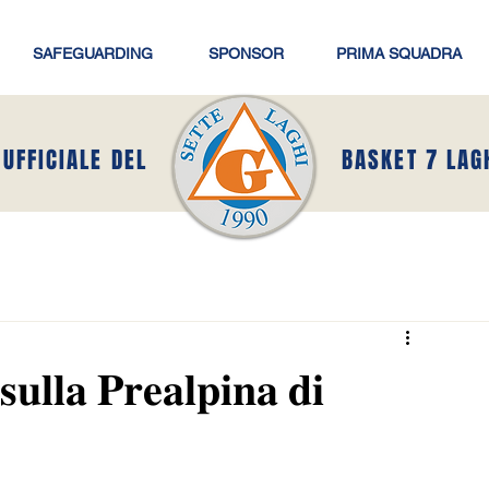
SAFEGUARDING
SPONSOR
PRIMA SQUADRA
 UFFICIALE DEL
BASKET 7 LAG
𝐮𝐥𝐥𝐚 𝐏𝐫𝐞𝐚𝐥𝐩𝐢𝐧𝐚 𝐝𝐢