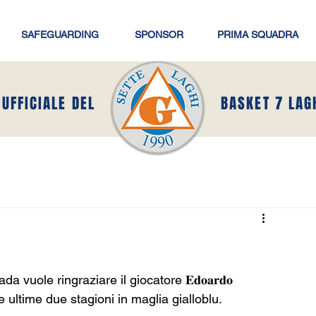
SAFEGUARDING
SPONSOR
PRIMA SQUADRA
 UFFICIALE DEL
BASKET 7 LAG
uole ringraziare il giocatore 𝐄𝐝𝐨𝐚𝐫𝐝𝐨 
te le ultime due stagioni in maglia gialloblu.