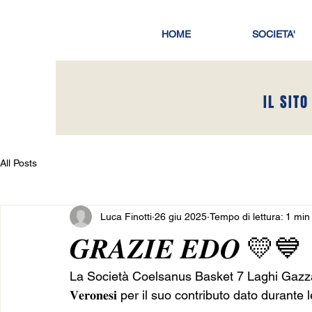
HOME
SOCIETA'
IL SITO
All Posts
Luca Finotti
26 giu 2025
Tempo di lettura: 1 min
𝑮𝑹𝑨𝒁𝑰𝑬 𝑬𝑫𝑶 💛💙
La Società Coelsanus Basket 7 Laghi Gazzada v
𝐕𝐞𝐫𝐨𝐧𝐞𝐬𝐢 per il suo contributo dato duran