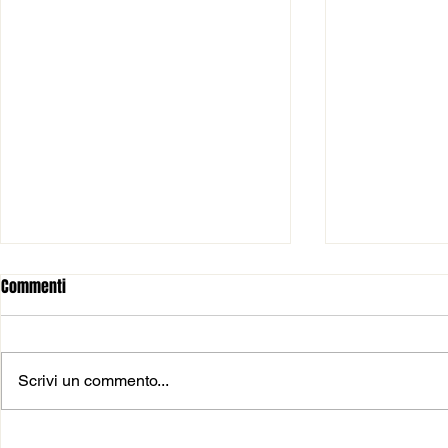
Commenti
Scrivi un commento...
𝗡𝗢𝗩𝗜𝗧𝗔’ 𝗣𝗘𝗥 𝗜 𝗚𝗜𝗥𝗢𝗡𝗜
🆕 𝑨𝑳𝑻𝑹𝑶 𝑰