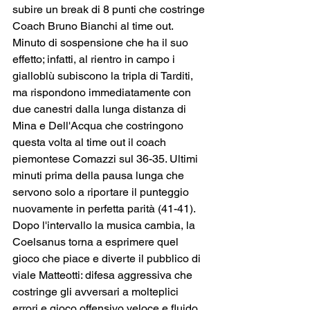
subire un break di 8 punti che costringe 
Coach Bruno Bianchi al time out. 
Minuto di sospensione che ha il suo 
effetto; infatti, al rientro in campo i 
gialloblù subiscono la tripla di Tarditi, 
ma rispondono immediatamente con 
due canestri dalla lunga distanza di 
Mina e Dell'Acqua che costringono 
questa volta al time out il coach 
piemontese Comazzi sul 36-35. Ultimi 
minuti prima della pausa lunga che 
servono solo a riportare il punteggio 
nuovamente in perfetta parità (41-41). 
Dopo l'intervallo la musica cambia, la 
Coelsanus torna a esprimere quel 
gioco che piace e diverte il pubblico di 
viale Matteotti: difesa aggressiva che 
costringe gli avversari a molteplici 
errori e gioco offensivo veloce e fluido. 