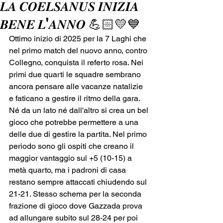
𝑳𝑨 𝑪𝑶𝑬𝑳𝑺𝑨𝑵𝑼𝑺 𝑰𝑵𝑰𝒁𝑰𝑨
𝑩𝑬𝑵𝑬 𝑳'𝑨𝑵𝑵𝑶 💪🏻💛💙
Ottimo inizio di 2025 per la 7 Laghi che 
nel primo match del nuovo anno, contro 
Collegno, conquista il referto rosa. Nei 
primi due quarti le squadre sembrano 
ancora pensare alle vacanze natalizie 
e faticano a gestire il ritmo della gara. 
Né da un lato né dall'altro si crea un bel 
gioco che potrebbe permettere a una 
delle due di gestire la partita. Nel primo 
periodo sono gli ospiti che creano il 
maggior vantaggio sul +5 (10-15) a 
metà quarto, ma i padroni di casa 
restano sempre attaccati chiudendo sul 
21-21. Stesso schema per la seconda 
frazione di gioco dove Gazzada prova 
ad allungare subito sul 28-24 per poi 