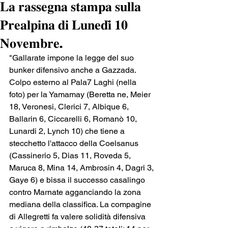
𝐋𝐚 𝐫𝐚𝐬𝐬𝐞𝐠𝐧𝐚 𝐬𝐭𝐚𝐦𝐩𝐚 𝐬𝐮𝐥𝐥𝐚
𝐏𝐫𝐞𝐚𝐥𝐩𝐢𝐧𝐚 𝐝𝐢 𝐋𝐮𝐧𝐞𝐝𝐢̀ 𝟏𝟎
𝐍𝐨𝐯𝐞𝐦𝐛𝐫𝐞.
"Gallarate impone la legge del suo 
bunker difensivo anche a Gazzada. 
Colpo esterno al Pala7 Laghi (nella 
foto) per la Yamamay (Beretta ne, Meier 
18, Veronesi, Clerici 7, Albique 6,
Ballarin 6, Ciccarelli 6, Romanò 10, 
Lunardi 2, Lynch 10) che tiene a 
stecchetto l'attacco della Coelsanus 
(Cassinerio 5, Dias 11, Roveda 5, 
Maruca 8, Mina 14, Ambrosin 4, Dagri 3,
Gaye 6) e bissa il successo casalingo 
contro Marnate agganciando la zona 
mediana della classifica. La compagine 
di Allegretti fa valere solidità difensiva 