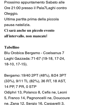
Prossimo appuntamento Sabato alle 
Ore 21:00 presso il Pala7Laghi contro 
Oleggio.
Ultima partita prima della piccola 
pausa natalizia.
𝐂𝐢 𝐬𝐚𝐫𝐚̀ 𝐚𝐧𝐜𝐡𝐞 𝐮𝐧 𝐩𝐢𝐜𝐜𝐨𝐥𝐨 𝐞𝐯𝐞𝐧𝐭𝐨 
𝐚𝐥𝐥’𝐢𝐧𝐭𝐞𝐫𝐯𝐚𝐥𝐥𝐨, 𝐧𝐨𝐧 𝐦𝐚𝐧𝐜𝐚𝐭𝐞ⵑ
𝐓𝐚𝐛𝐞𝐥𝐥𝐢𝐧𝐨
Blu Orobica Bergamo - Coelsanus 7 
Laghi Gazzada: 71-67 (19-18, 17-24, 
18-10, 17-15).
Bergamo: 19/40 2PT (48%), 8/24 3PT 
(33%), 9/11 TL (82%), 36 RT, 18 AST, 
14 PP, 7 PR, 0 STP
Odiphri 13, Polanco 8, Cefis ne, Leoni 
5, Franco 14, Pagnoncelli ne, Doucoure 
ne, Zana 12, Sergio 16, Carparelli 3, 