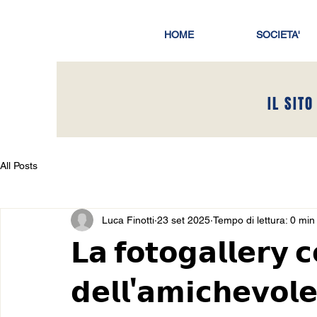
HOME
SOCIETA'
IL SITO
All Posts
Luca Finotti
23 set 2025
Tempo di lettura: 0 min
𝗟𝗮 𝗳𝗼𝘁𝗼𝗴𝗮𝗹𝗹𝗲𝗿𝘆 
𝗱𝗲𝗹𝗹'𝗮𝗺𝗶𝗰𝗵𝗲𝘃𝗼𝗹