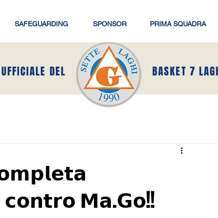
SAFEGUARDING
SPONSOR
PRIMA SQUADRA
 UFFICIALE DEL
BASKET 7 LAG
𝗼𝗺𝗽𝗹𝗲𝘁𝗮
 𝗰𝗼𝗻𝘁𝗿𝗼 𝗠𝗮.𝗚𝗼!!