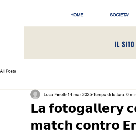
HOME
SOCIETA'
IL SITO
All Posts
Luca Finotti
14 mar 2025
Tempo di lettura: 0 mi
𝗟𝗮 𝗳𝗼𝘁𝗼𝗴𝗮𝗹𝗹𝗲𝗿𝘆 
𝗺𝗮𝘁𝗰𝗵 𝗰𝗼𝗻𝘁𝗿𝗼 𝗘