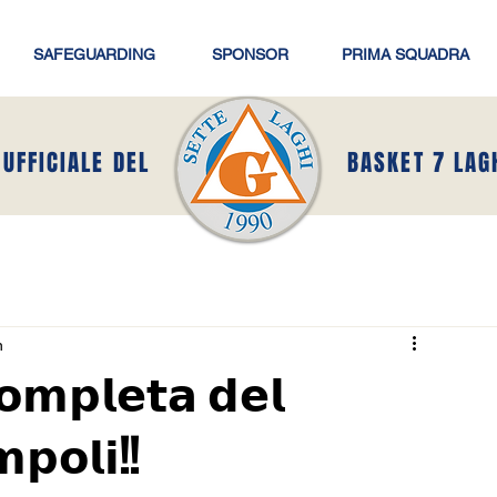
SAFEGUARDING
SPONSOR
PRIMA SQUADRA
 UFFICIALE DEL
BASKET 7 LAG
n
𝗼𝗺𝗽𝗹𝗲𝘁𝗮 𝗱𝗲𝗹
𝗽𝗼𝗹𝗶!!