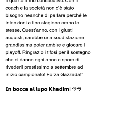
il quarto anno consecutivo. Con il 
coach e la società non c’è stato 
bisogno neanche di parlare perché le 
intenzioni a fine stagione erano le 
stesse. Quest’anno, con i giusti 
acquisti, sarebbe una soddisfazione 
grandissima poter ambire e giocare i 
playoff. Ringrazio i tifosi per il sostegno 
che ci danno ogni anno e spero di 
rivederli prestissimo a settembre ad 
inizio campionato! Forza Gazzada!”
𝗜𝗻 𝗯𝗼𝗰𝗰𝗮 𝗮𝗹 𝗹𝘂𝗽𝗼 𝗞𝗵𝗮𝗱𝗶𝗺ⵑ 💛💙