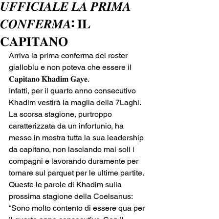
𝑼𝑭𝑭𝑰𝑪𝑰𝑨𝑳𝑬 𝑳𝑨 𝑷𝑹𝑰𝑴𝑨
𝑪𝑶𝑵𝑭𝑬𝑹𝑴𝑨: 𝐈𝐋
𝐂𝐀𝐏𝐈𝐓𝐀𝐍𝐎
Arriva la prima conferma del roster 
gialloblu e non poteva che essere il 
𝐂𝐚𝐩𝐢𝐭𝐚𝐧𝐨 𝐊𝐡𝐚𝐝𝐢𝐦 𝐆𝐚𝐲𝐞.
Infatti, per il quarto anno consecutivo 
Khadim vestirà la maglia della 7Laghi. 
La scorsa stagione, purtroppo 
caratterizzata da un infortunio, ha 
messo in mostra tutta la sua leadership 
da capitano, non lasciando mai soli i 
compagni e lavorando duramente per 
tornare sul parquet per le ultime partite.
Queste le parole di Khadim sulla 
prossima stagione della Coelsanus: 
“Sono molto contento di essere qua per 