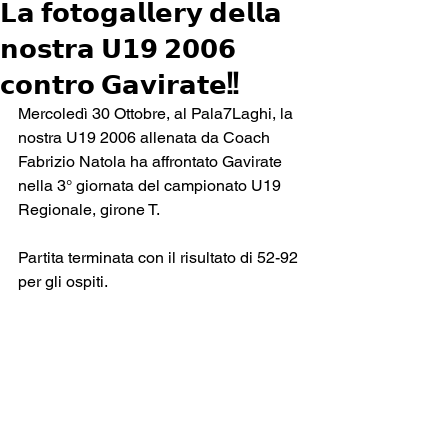
𝗟𝗮 𝗳𝗼𝘁𝗼𝗴𝗮𝗹𝗹𝗲𝗿𝘆 𝗱𝗲𝗹𝗹𝗮
𝗻𝗼𝘀𝘁𝗿𝗮 𝗨𝟭𝟵 𝟮𝟬𝟬𝟲
𝗰𝗼𝗻𝘁𝗿𝗼 𝗚𝗮𝘃𝗶𝗿𝗮𝘁𝗲!!
Mercoledì 30 Ottobre, al Pala7Laghi, la 
nostra U19 2006 allenata da Coach 
Fabrizio Natola ha affrontato Gavirate 
nella 3° giornata del campionato U19 
Regionale, girone T.
Partita terminata con il risultato di 52-92 
per gli ospiti.