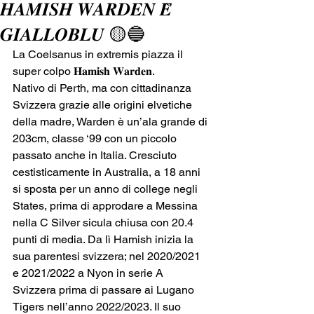
𝑯𝑨𝑴𝑰𝑺𝑯 𝑾𝑨𝑹𝑫𝑬𝑵 𝑬̀
𝑮𝑰𝑨𝑳𝑳𝑶𝑩𝑳𝑼 🟡🔵
La Coelsanus in extremis piazza il 
super colpo 𝐇𝐚𝐦𝐢𝐬𝐡 𝐖𝐚𝐫𝐝𝐞𝐧.
Nativo di Perth, ma con cittadinanza 
Svizzera grazie alle origini elvetiche 
della madre, Warden è un’ala grande di 
203cm, classe ‘99 con un piccolo 
passato anche in Italia. Cresciuto 
cestisticamente in Australia, a 18 anni 
si sposta per un anno di college negli 
States, prima di approdare a Messina 
nella C Silver sicula chiusa con 20.4 
punti di media. Da lì Hamish inizia la 
sua parentesi svizzera; nel 2020/2021 
e 2021/2022 a Nyon in serie A 
Svizzera prima di passare ai Lugano 
Tigers nell’anno 2022/2023. Il suo 