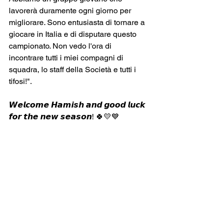
lavorerà duramente ogni giorno per 
migliorare. Sono entusiasta di tornare a 
giocare in Italia e di disputare questo 
campionato. Non vedo l'ora di 
incontrare tutti i miei compagni di 
squadra, lo staff della Società e tutti i 
tifosi!".
𝙒𝙚𝙡𝙘𝙤𝙢𝙚 𝙃𝙖𝙢𝙞𝙨𝙝 𝙖𝙣𝙙 𝙜𝙤𝙤𝙙 𝙡𝙪𝙘𝙠 
𝙛𝙤𝙧 𝙩𝙝𝙚 𝙣𝙚𝙬 𝙨𝙚𝙖𝙨𝙤𝙣! 🍀💛💙