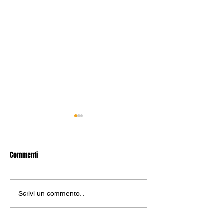
Commenti
Scrivi un commento...
🆕 𝑨𝑳𝑻𝑹𝑶 𝑰𝑵𝑵𝑬𝑺𝑻𝑶 𝑵𝑬𝑳
🆕 𝑩𝑶𝑹𝑺𝑨𝑵𝑰 𝑵𝑼
𝑹𝑬𝑷𝑨𝑹𝑻𝑶 𝑬𝑺𝑻𝑬𝑹𝑵𝑰
𝑰𝑵𝑮𝑹𝑬𝑺𝑺𝑶 𝑰𝑵