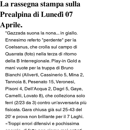
𝐋𝐚 𝐫𝐚𝐬𝐬𝐞𝐠𝐧𝐚 𝐬𝐭𝐚𝐦𝐩𝐚 𝐬𝐮𝐥𝐥𝐚
𝐏𝐫𝐞𝐚𝐥𝐩𝐢𝐧𝐚 𝐝𝐢 𝐋𝐮𝐧𝐞𝐝𝐢̀ 𝟎𝟕
𝐀𝐩𝐫𝐢𝐥𝐞.
"Gazzada suona la nona... in giallo. 
Ennesimo referto "perdente" per la 
Coelsanus, che crolla sul campo di 
Quarrata (foto) nella terza di ritorno 
della B Interregionale. Play-in Gold a 
mani vuote per la truppa di Bruno 
Bianchi (Aliverti, Cassinerio 5, Mina 2, 
Tannoia 8, Pesenato 15, Veronesi, 
Pisoni 4, Dell'Acqua 2, Dagri 5, Gaye, 
Carnelli, Lovato 8), che colleziona solo 
ferri (2/23 da 3) contro un'avversaria più 
fisicata. Gara chiusa già sul 25-43 del 
20' e prova non brillante per il 7 Laghi.
«Troppi errori difensivi e pochissima 