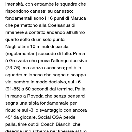
intensità, con entrambe le squadre che 
rispondono canestri su canestro: 
fondamentali sono i 16 punti di Maruca 
che permettono alla Coelsanus di 
rimanere a contatto andando all'ultimo 
quarto sotto di un solo punto.
Negli ultimi 10 minuti di partita 
(regolamentari) succede di tutto. Prima 
è Gazzada che prova l'allungo decisivo 
(73-76), ma senza successo; poi è la 
squadra milanese che segna e scappa 
via, sembra in modo decisivo, sul +6 
(91-85) a 60 secondi dal termine. Palla 
in mano a Roveda che senza pensarci 
segna una tripla fondamentale per 
ricucire sul -3 lo svantaggio con ancora 
45" da giocare. Social OSA perde 
palla, time out di Coach Bianchi che 
disegna uno schema per liberare al tiro 