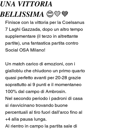
𝑼𝑵𝑨 𝑽𝑰𝑻𝑻𝑶𝑹𝑰𝑨
𝑩𝑬𝑳𝑳𝑰𝑺𝑺𝑰𝑴𝑨 😍💛💙
Finisce con la vittoria per la Coelsanus 
7 Laghi Gazzada, dopo un altro tempo 
supplementare (il terzo in altrettante 
partite), una fantastica partita contro 
Social OSA Milano!
Un match carico di emozioni, con i 
gialloblu che chiudono un primo quarto 
quasi perfetto avanti per 20-28 grazie 
soprattutto ai 9 punti e il momentaneo 
100% dal campo di Ambrosin.
Nel secondo periodo i padroni di casa 
si riavvicinano trovando buone 
percentuali al tiro fuori dall'arco fino al 
+4 alla pausa lunga.
Al rientro in campo la partita sale di 