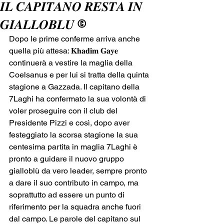
𝑰𝑳 𝑪𝑨𝑷𝑰𝑻𝑨𝑵𝑶 𝑹𝑬𝑺𝑻𝑨 𝑰𝑵
𝑮𝑰𝑨𝑳𝑳𝑶𝑩𝑳𝑼 ©️
Dopo le prime conferme arriva anche 
quella più attesa: 𝐊𝐡𝐚𝐝𝐢𝐦 𝐆𝐚𝐲𝐞 
continuerà a vestire la maglia della 
Coelsanus e per lui si tratta della quinta 
stagione a Gazzada. Il capitano della 
7Laghi ha confermato la sua volontà di 
voler proseguire con il club del 
Presidente Pizzi e così, dopo aver 
festeggiato la scorsa stagione la sua 
centesima partita in maglia 7Laghi è 
pronto a guidare il nuovo gruppo 
gialloblù da vero leader, sempre pronto 
a dare il suo contributo in campo, ma 
soprattutto ad essere un punto di 
riferimento per la squadra anche fuori 
dal campo. Le parole del capitano sul 