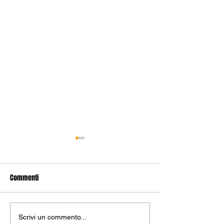
Commenti
Scrivi un commento...
🆕 𝑨𝑳𝑻𝑹𝑶 𝑰𝑵𝑵𝑬𝑺𝑻𝑶 𝑵𝑬𝑳
🆕 𝑩𝑶𝑹𝑺𝑨𝑵𝑰 𝑵𝑼