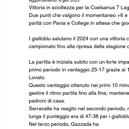
Aggiornamento:
6 gen 2025
Vittoria in scioltezza per la Coelsanus 7 La
Due punti che valgono il momentaneo +6 e +
parità con Pavia e College in attesa che gioc
I gialloblu salutano il 2024 con una vittoria
campionato fino alla ripresa della stagione 
La partita è iniziata subito con un forte imp
primo periodo in vantaggio 25-17 grazie ai 
Lovato.
Questo vantaggio ottenuto nei primi 10 minu
gestire il ritmo partita fino alla fine, mant
padroni di casa.
Serravalle ha reagito nel secondo periodo, 
lunga il punteggio era di 47-38 per i giallobl
Nel terzo periodo, Gazzada ha