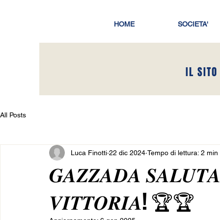
HOME
SOCIETA'
IL SITO
All Posts
Luca Finotti
22 dic 2024
Tempo di lettura: 2 min
𝑮𝑨𝒁𝒁𝑨𝑫𝑨 𝑺𝑨𝑳𝑼𝑻𝑨 
𝑽𝑰𝑻𝑻𝑶𝑹𝑰𝑨! 🏆🏆