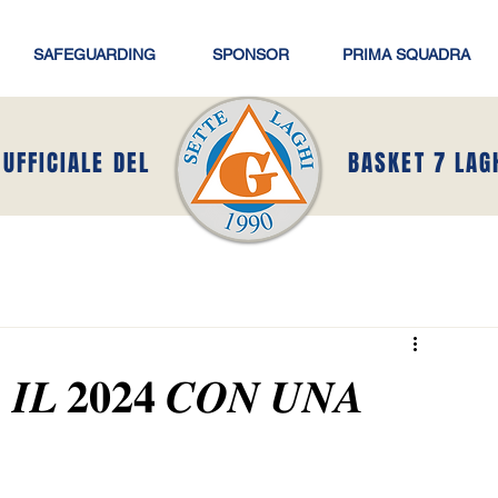
SAFEGUARDING
SPONSOR
PRIMA SQUADRA
 UFFICIALE DEL
BASKET 7 LAG
𝑰𝑳 𝟐𝟎𝟐𝟒 𝑪𝑶𝑵 𝑼𝑵𝑨