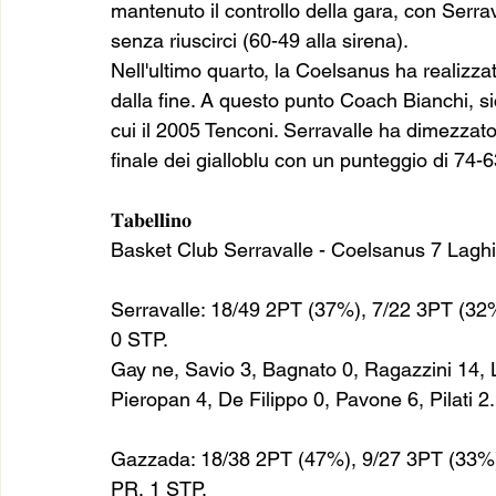
mantenuto il controllo della gara, con Serrav
senza riuscirci (60-49 alla sirena).
Nell'ultimo quarto, la Coelsanus ha realizzat
dalla fine. A questo punto Coach Bianchi, sic
cui il 2005 Tenconi. Serravalle ha dimezzato l
finale dei gialloblu con un punteggio di 74-6
𝐓𝐚𝐛𝐞𝐥𝐥𝐢𝐧𝐨
Basket Club Serravalle - Coelsanus 7 Laghi
Serravalle: 18/49 2PT (37%), 7/22 3PT (32
0 STP.
Gay ne, Savio 3, Bagnato 0, Ragazzini 14, L
Pieropan 4, De Filippo 0, Pavone 6, Pilati 2.
Gazzada: 18/38 2PT (47%), 9/27 3PT (33%)
PR, 1 STP.