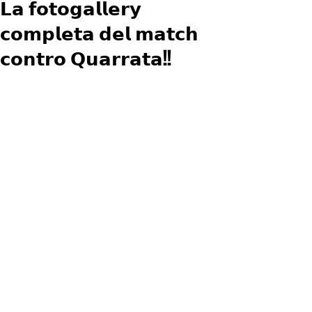
𝗟𝗮 𝗳𝗼𝘁𝗼𝗴𝗮𝗹𝗹𝗲𝗿𝘆
𝗰𝗼𝗺𝗽𝗹𝗲𝘁𝗮 𝗱𝗲𝗹 𝗺𝗮𝘁𝗰𝗵
𝗰𝗼𝗻𝘁𝗿𝗼 𝗤𝘂𝗮𝗿𝗿𝗮𝘁𝗮!!