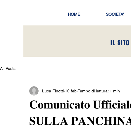
HOME
SOCIETA'
IL SITO
All Posts
Luca Finotti
10 feb
Tempo di lettura: 1 min
𝐂𝐨𝐦𝐮𝐧𝐢𝐜𝐚𝐭𝐨 𝐔𝐟𝐟𝐢𝐜
𝐒𝐔𝐋𝐋𝐀 𝐏𝐀𝐍𝐂𝐇𝐈𝐍