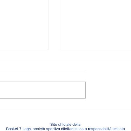
𝑵𝑵𝑬𝑺𝑻𝑶 𝑵𝑬𝑳
🆕 𝑩𝑶𝑹𝑺𝑨𝑵𝑰 𝑵𝑼𝑶𝑽𝑶
𝑺𝑻𝑬𝑹𝑵𝑰
𝑰𝑵𝑮𝑹𝑬𝑺𝑺𝑶 𝑰𝑵 𝑮𝑰𝑨𝑳𝑳𝑶𝑩𝑳𝑼
Sito ufficiale della
Basket 7 Laghi società sportiva dilettantistica a responsabilità limitata