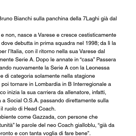
runo Bianchi sulla panchina della 7Laghi già dal 
 e non, nasce a Varese e cresce cestisticamente 
es dove debutta in prima squadra nel 1998; da lì la 
r l’Italia, con il ritorno nella sua Varese dal 
ente Serie A. Dopo le annate in “casa” Passera 
stando nuovamente la Serie A con la Leonessa 
 di categoria solamente nella stagione 
oi tornare in Lombardia in B Interregionale a 
inizia la sua carriera da allenatore, infatti, 
 a Social O.S.A. passando direttamente sulla 
il ruolo di Head Coach.
 ambiente come Gazzada, con persone che 
ità” le parole del neo Coach gialloblu, “già da 
ronto e con tanta voglia di fare bene”.