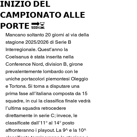
𝗜𝗡𝗜𝗭𝗜𝗢 𝗗𝗘𝗟
𝗖𝗔𝗠𝗣𝗜𝗢𝗡𝗔𝗧𝗢 𝗔𝗟𝗟𝗘
𝗣𝗢𝗥𝗧𝗘 🔜⏳
Mancano soltanto 20 giorni al via della 
stagione 2025/2026 di Serie B 
Interregionale. Quest’anno la 
Coelsanus è stata inserita nella 
Conference Nord, division B, girone 
prevalentemente lombardo con le 
uniche portacolori piemontesi Oleggio 
e Tortona. Si torna a disputare una 
prima fase all’italiana composta da 15 
squadre, in cui la classifica finale vedrà 
l’ultima squadra retrocedere 
direttamente in serie C; invece, le 
classificate dall’11° al 14° posto 
affronteranno i playout. La 9^ e la 10^ 