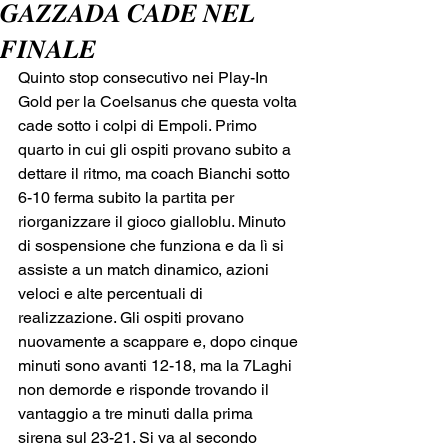
𝑮𝑨𝒁𝒁𝑨𝑫𝑨 𝑪𝑨𝑫𝑬 𝑵𝑬𝑳
𝑭𝑰𝑵𝑨𝑳𝑬
Quinto stop consecutivo nei Play-In 
Gold per la Coelsanus che questa volta 
cade sotto i colpi di Empoli. Primo 
quarto in cui gli ospiti provano subito a 
dettare il ritmo, ma coach Bianchi sotto 
6-10 ferma subito la partita per 
riorganizzare il gioco gialloblu. Minuto 
di sospensione che funziona e da lì si 
assiste a un match dinamico, azioni 
veloci e alte percentuali di 
realizzazione. Gli ospiti provano 
nuovamente a scappare e, dopo cinque 
minuti sono avanti 12-18, ma la 7Laghi 
non demorde e risponde trovando il 
vantaggio a tre minuti dalla prima 
sirena sul 23-21. Si va al secondo 