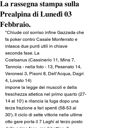
𝐋𝐚 𝐫𝐚𝐬𝐬𝐞𝐠𝐧𝐚 𝐬𝐭𝐚𝐦𝐩𝐚 𝐬𝐮𝐥𝐥𝐚
𝐏𝐫𝐞𝐚𝐥𝐩𝐢𝐧𝐚 𝐝𝐢 𝐋𝐮𝐧𝐞𝐝𝐢̀ 𝟎𝟑
𝐅𝐞𝐛𝐛𝐫𝐚𝐢𝐨.
"Chiude col sorriso infine Gazzada che 
fa poker contro Casale Monferrato e 
intasca due punti utili in chiave 
seconda fase. La
Coelsanus (Cassinerio 11, Mina 7, 
Tannoia - nella foto - 13, Pesenato 14, 
Veronesi 3, Pisoni 8, Dell'Acqua, Dagri 
4, Lovato 14)
impone la legge dei muscoli e della 
freschezza atletica nel primo quarto (27-
14 al 10') e rilancia la fuga dopo una 
terza frazione a fari spenti (58-53 al 
30'). Il ciclo di sette vittorie nelle ultime 
otto gare porta il 7 Laghi al terzo posto 