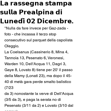
𝗟𝗮 𝗿𝗮𝘀𝘀𝗲𝗴𝗻𝗮 𝘀𝘁𝗮𝗺𝗽𝗮
𝘀𝘂𝗹𝗹𝗮 𝗣𝗿𝗲𝗮𝗹𝗽𝗶𝗻𝗮 𝗱𝗶
𝗟𝘂𝗻𝗲𝗱𝗶̀ 𝟬𝟮 𝗗𝗶𝗰𝗲𝗺𝗯𝗿𝗲.
"Nulla da fare invece per Gaz-zada - 
foto - che incassa il terzo stop 
consecutivo sul parquet della capolista 
Oleggio.
La Coelsanus (Cassinerio 8, Mina 4, 
Tannoia 13, Pesenato 6, Veronesi, 
Warden 10, Dell'Acqua 11, Dagri 3, 
Gaye 8, Lovato 8) tiene per 20' il passo 
della Mamy (Lonati 23), ma dopo il 45-
40 di metà gara perde smalto balistico 
(7/23
da 3) nonostante la verve di Dell'Acqua 
(3/5 da 3), e paga la serata no di 
Pesenato (3/11 da 2) e Lovato (3/10 dal 