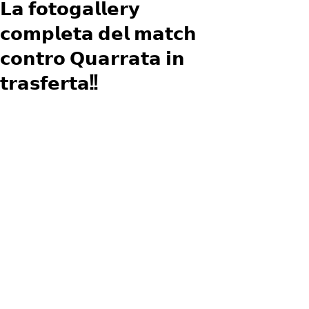
𝗟𝗮 𝗳𝗼𝘁𝗼𝗴𝗮𝗹𝗹𝗲𝗿𝘆
𝗰𝗼𝗺𝗽𝗹𝗲𝘁𝗮 𝗱𝗲𝗹 𝗺𝗮𝘁𝗰𝗵
𝗰𝗼𝗻𝘁𝗿𝗼 𝗤𝘂𝗮𝗿𝗿𝗮𝘁𝗮 𝗶𝗻
𝘁𝗿𝗮𝘀𝗳𝗲𝗿𝘁𝗮!!