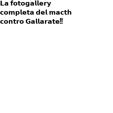
𝗟𝗮 𝗳𝗼𝘁𝗼𝗴𝗮𝗹𝗹𝗲𝗿𝘆
𝗰𝗼𝗺𝗽𝗹𝗲𝘁𝗮 𝗱𝗲𝗹 𝗺𝗮𝗰𝘁𝗵
𝗰𝗼𝗻𝘁𝗿𝗼 𝗚𝗮𝗹𝗹𝗮𝗿𝗮𝘁𝗲!!