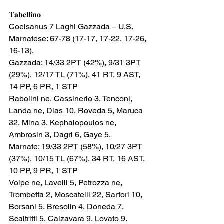
𝐓𝐚𝐛𝐞𝐥𝐥𝐢𝐧𝐨
Coelsanus 7 Laghi Gazzada – U.S. 
Marnatese: 67-78 (17-17, 17-22, 17-26, 
16-13).
Gazzada: 14/33 2PT (42%), 9/31 3PT 
(29%), 12/17 TL (71%), 41 RT, 9 AST, 
14 PP, 6 PR, 1 STP
Rabolini ne, Cassinerio 3, Tenconi, 
Landa ne, Dias 10, Roveda 5, Maruca 
32, Mina 3, Kephalopoulos ne, 
Ambrosin 3, Dagri 6, Gaye 5.
Marnate: 19/33 2PT (58%), 10/27 3PT 
(37%), 10/15 TL (67%), 34 RT, 16 AST, 
10 PP, 9 PR, 1 STP
Volpe ne, Lavelli 5, Petrozza ne, 
Trombetta 2, Moscatelli 22, Sartori 10, 
Borsani 5, Bresolin 4, Doneda 7, 
Scaltritti 5, Calzavara 9, Lovato 9.