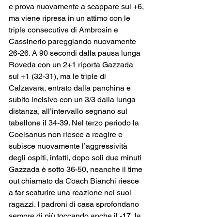
e prova nuovamente a scappare sul +6, 
ma viene ripresa in un attimo con le 
triple consecutive di Ambrosin e 
Cassinerio pareggiando nuovamente 
26-26. A 90 secondi dalla pausa lunga 
Roveda con un 2+1 riporta Gazzada 
sul +1 (32-31), ma le triple di 
Calzavara, entrato dalla panchina e 
subito incisivo con un 3/3 dalla lunga 
distanza, all’intervallo segnano sul 
tabellone il 34-39. Nel terzo periodo la 
Coelsanus non riesce a reagire e 
subisce nuovamente l’aggressività 
degli ospiti, infatti, dopo soli due minuti 
Gazzada è sotto 36-50, neanche il time 
out chiamato da Coach Bianchi riesce 
a far scaturire una reazione nei suoi 
ragazzi. I padroni di casa sprofondano 
sempre di più toccando anche il -17, la 