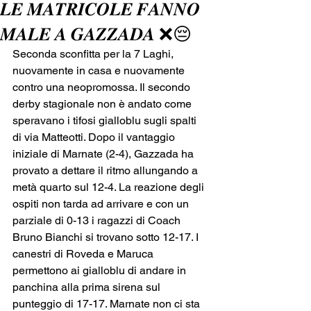
𝑳𝑬 𝑴𝑨𝑻𝑹𝑰𝑪𝑶𝑳𝑬 𝑭𝑨𝑵𝑵𝑶
𝑴𝑨𝑳𝑬 𝑨 𝑮𝑨𝒁𝒁𝑨𝑫𝑨 ❌😔
Seconda sconfitta per la 7 Laghi, 
nuovamente in casa e nuovamente 
contro una neopromossa. Il secondo 
derby stagionale non è andato come 
speravano i tifosi gialloblu sugli spalti 
di via Matteotti. Dopo il vantaggio 
iniziale di Marnate (2-4), Gazzada ha 
provato a dettare il ritmo allungando a 
metà quarto sul 12-4. La reazione degli 
ospiti non tarda ad arrivare e con un 
parziale di 0-13 i ragazzi di Coach 
Bruno Bianchi si trovano sotto 12-17. I 
canestri di Roveda e Maruca 
permettono ai gialloblu di andare in 
panchina alla prima sirena sul 
punteggio di 17-17. Marnate non ci sta 