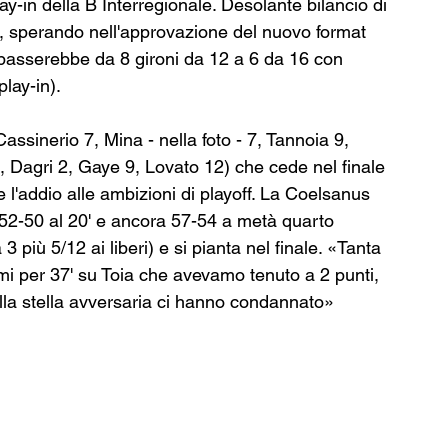
lay-in della B Interregionale. Desolante bilancio di 
e, sperando nell'approvazione del nuovo format 
passerebbe da 8 gironi da 12 a 6 da 16 con 
lay-in).
ssinerio 7, Mina - nella foto - 7, Tannoia 9,
, Dagri 2, Gaye 9, Lovato 12) che cede nel finale 
l'addio alle ambizioni di playoff. La Coelsanus 
52-50 al 20' e ancora 57-54 a metà quarto 
 più 5/12 ai liberi) e si pianta nel finale. «Tanta 
simi per 37' su Toia che avevamo tenuto a 2 punti, 
ella stella avversaria ci hanno condannato» 