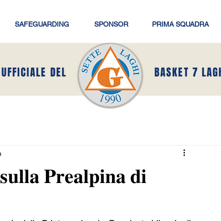
SAFEGUARDING
SPONSOR
PRIMA SQUADRA
 UFFICIALE DEL
BASKET 7 LAG
n
𝐮𝐥𝐥𝐚 𝐏𝐫𝐞𝐚𝐥𝐩𝐢𝐧𝐚 𝐝𝐢