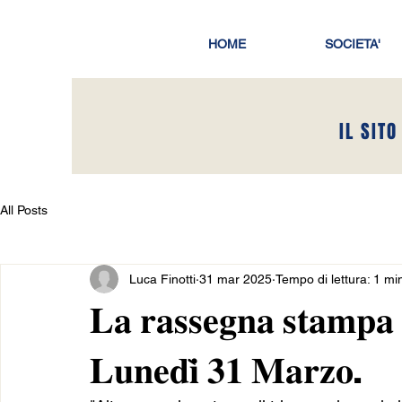
HOME
SOCIETA'
IL SITO
All Posts
Luca Finotti
31 mar 2025
Tempo di lettura: 1 mi
𝐋𝐚 𝐫𝐚𝐬𝐬𝐞𝐠𝐧𝐚 𝐬𝐭𝐚𝐦𝐩𝐚 𝐬
𝐋𝐮𝐧𝐞𝐝𝐢̀ 𝟑𝟏 𝐌𝐚𝐫𝐳𝐨.