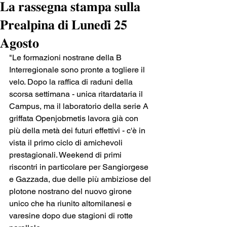
𝐋𝐚 𝐫𝐚𝐬𝐬𝐞𝐠𝐧𝐚 𝐬𝐭𝐚𝐦𝐩𝐚 𝐬𝐮𝐥𝐥𝐚
𝐏𝐫𝐞𝐚𝐥𝐩𝐢𝐧𝐚 𝐝𝐢 𝐋𝐮𝐧𝐞𝐝𝐢̀ 𝟐𝟓
𝐀𝐠𝐨𝐬𝐭𝐨
"Le formazioni nostrane della B 
Interregionale sono pronte a togliere il 
velo. Dopo la raffica di raduni della 
scorsa settimana - unica ritardataria il 
Campus, ma il laboratorio della serie A 
griffata Openjobmetis lavora già con 
più della metà dei futuri effettivi - c'è in 
vista il primo ciclo di amichevoli 
prestagionali. Weekend di primi 
riscontri in particolare per Sangiorgese 
e Gazzada, due delle più ambiziose del 
plotone nostrano del nuovo girone 
unico che ha riunito altomilanesi e 
varesine dopo due stagioni di rotte 