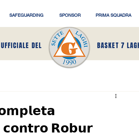
SAFEGUARDING
SPONSOR
PRIMA SQUADRA
 UFFICIALE DEL
BASKET 7 LAG
𝗼𝗺𝗽𝗹𝗲𝘁𝗮
 𝗰𝗼𝗻𝘁𝗿𝗼 𝗥𝗼𝗯𝘂𝗿