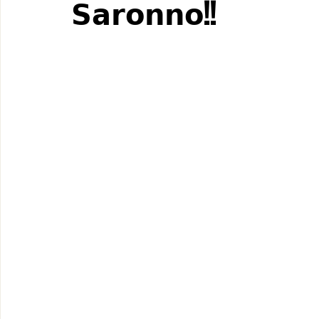
𝗦𝗮𝗿𝗼𝗻𝗻𝗼!!