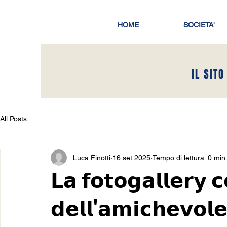
HOME
SOCIETA'
IL SITO
All Posts
Luca Finotti
16 set 2025
Tempo di lettura: 0 min
𝗟𝗮 𝗳𝗼𝘁𝗼𝗴𝗮𝗹𝗹𝗲𝗿𝘆 
𝗱𝗲𝗹𝗹'𝗮𝗺𝗶𝗰𝗵𝗲𝘃𝗼𝗹