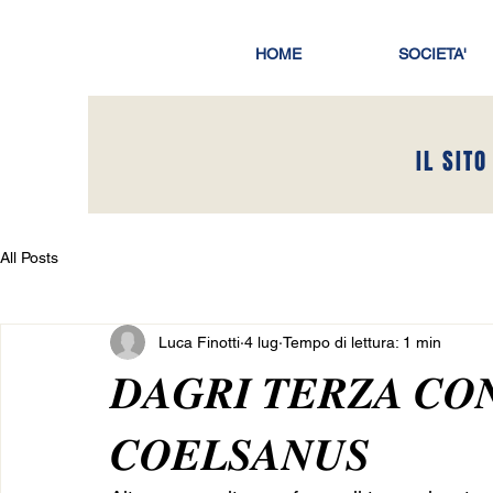
HOME
SOCIETA'
IL SITO
All Posts
Luca Finotti
4 lug
Tempo di lettura: 1 min
𝑫𝑨𝑮𝑹𝑰 𝑻𝑬𝑹𝒁𝑨 𝑪𝑶
𝑪𝑶𝑬𝑳𝑺𝑨𝑵𝑼𝑺