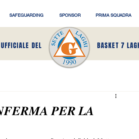
SAFEGUARDING
SPONSOR
PRIMA SQUADRA
 UFFICIALE DEL
BASKET 7 LAG
𝑵𝑭𝑬𝑹𝑴𝑨 𝑷𝑬𝑹 𝑳𝑨