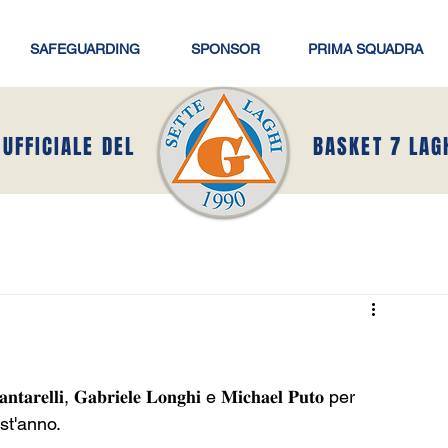
SAFEGUARDING
SPONSOR
PRIMA SQUADRA
 UFFICIALE DEL
BASKET 7 LAG
𝐥𝐢, 𝐆𝐚𝐛𝐫𝐢𝐞𝐥𝐞 𝐋𝐨𝐧𝐠𝐡𝐢 e 𝐌𝐢𝐜𝐡𝐚𝐞𝐥 𝐏𝐮𝐭𝐨 per 
st'anno.