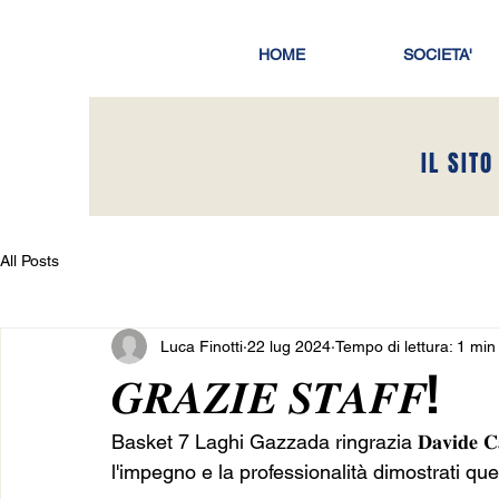
HOME
SOCIETA'
IL SITO
All Posts
Luca Finotti
22 lug 2024
Tempo di lettura: 1 min
𝑮𝑹𝑨𝒁𝑰𝑬 𝑺𝑻𝑨𝑭𝑭!
Basket 7 Laghi Gazzada ringrazia 𝐃𝐚𝐯𝐢𝐝𝐞 𝐂𝐚𝐧𝐭𝐚𝐫𝐞𝐥
l'impegno e la professionalità dimostrati que