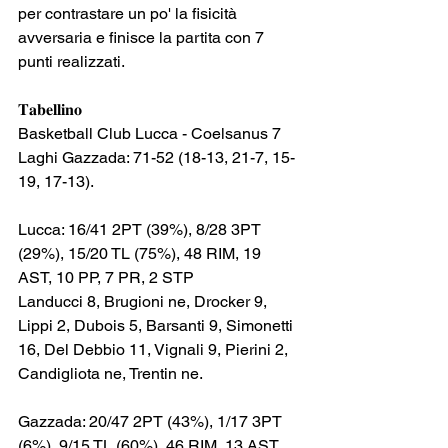
per contrastare un po' la fisicità 
avversaria e finisce la partita con 7 
punti realizzati.
𝐓𝐚𝐛𝐞𝐥𝐥𝐢𝐧𝐨
Basketball Club Lucca - Coelsanus 7 
Laghi Gazzada: 71-52 (18-13, 21-7, 15-
19, 17-13).
Lucca: 16/41 2PT (39%), 8/28 3PT 
(29%), 15/20 TL (75%), 48 RIM, 19 
AST, 10 PP, 7 PR, 2 STP
Landucci 8, Brugioni ne, Drocker 9, 
Lippi 2, Dubois 5, Barsanti 9, Simonetti 
16, Del Debbio 11, Vignali 9, Pierini 2, 
Candigliota ne, Trentin ne.
Gazzada: 20/47 2PT (43%), 1/17 3PT 
(6%), 9/15 TL (60%), 46 RIM, 13 AST, 