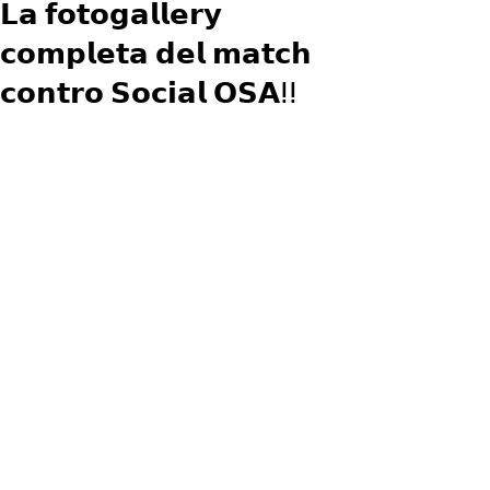
𝗟𝗮 𝗳𝗼𝘁𝗼𝗴𝗮𝗹𝗹𝗲𝗿𝘆
𝗰𝗼𝗺𝗽𝗹𝗲𝘁𝗮 𝗱𝗲𝗹 𝗺𝗮𝘁𝗰𝗵
𝗰𝗼𝗻𝘁𝗿𝗼 𝗦𝗼𝗰𝗶𝗮𝗹 𝗢𝗦𝗔ⵑⵑ