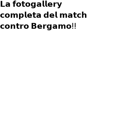
𝗟𝗮 𝗳𝗼𝘁𝗼𝗴𝗮𝗹𝗹𝗲𝗿𝘆
𝗰𝗼𝗺𝗽𝗹𝗲𝘁𝗮 𝗱𝗲𝗹 𝗺𝗮𝘁𝗰𝗵
𝗰𝗼𝗻𝘁𝗿𝗼 𝗕𝗲𝗿𝗴𝗮𝗺𝗼ⵑⵑ