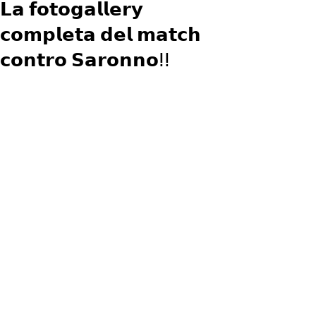
𝗟𝗮 𝗳𝗼𝘁𝗼𝗴𝗮𝗹𝗹𝗲𝗿𝘆
𝗰𝗼𝗺𝗽𝗹𝗲𝘁𝗮 𝗱𝗲𝗹 𝗺𝗮𝘁𝗰𝗵
𝗰𝗼𝗻𝘁𝗿𝗼 𝗦𝗮𝗿𝗼𝗻𝗻𝗼ⵑⵑ