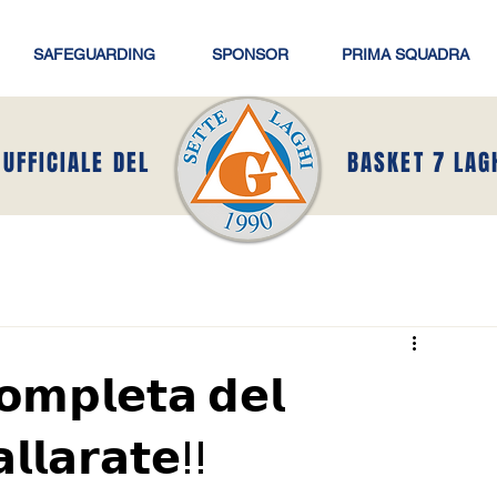
SAFEGUARDING
SPONSOR
PRIMA SQUADRA
 UFFICIALE DEL
BASKET 7 LAG
𝗼𝗺𝗽𝗹𝗲𝘁𝗮 𝗱𝗲𝗹
𝗹𝗹𝗮𝗿𝗮𝘁𝗲ⵑⵑ