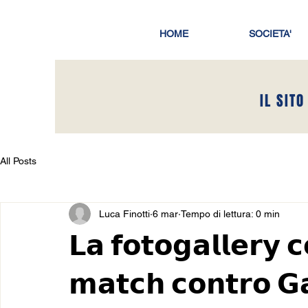
HOME
SOCIETA'
IL SITO
All Posts
Luca Finotti
6 mar
Tempo di lettura: 0 min
𝗟𝗮 𝗳𝗼𝘁𝗼𝗴𝗮𝗹𝗹𝗲𝗿𝘆 
𝗺𝗮𝘁𝗰𝗵 𝗰𝗼𝗻𝘁𝗿𝗼 𝗚𝗮